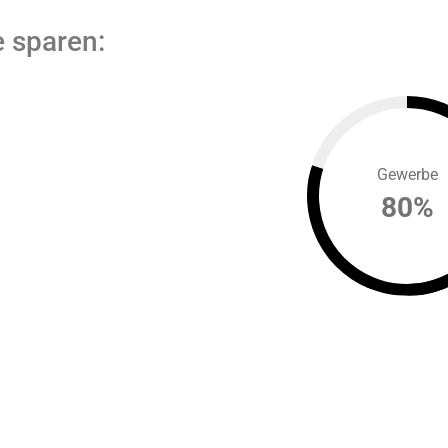
e sparen:
Gewerbe
80
%
TIS-Leitfaden | Photovoltaik
2026
tt für Schritt zur eigenen Photovoltaikanlage