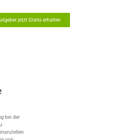
atgeber jetzt Gratis erhalten
e
g bei der
u
inanziellen
ion von